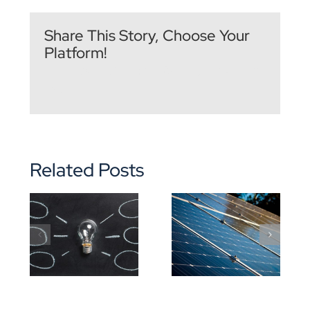
Share This Story, Choose Your
Platform!
Related Posts
ng
Are There
Solar Panels
gy
Other
On A Small
Affordable
Budget
Options?