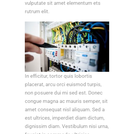
vulputate sit amet elementum ets
rutrum elit.
In efficitur, tortor quis lobortis
placerat, arcu orci euismod turpis,
non posuere dui mi sed est. Donec
congue magna ac mauris semper, sit
amet consequat nisl aliquam. Sed a
est ultrices, imperdiet diam dictum,
dignissim diam. Vestibulum nisi urna,