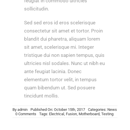
feugiat in commodo ultricies
sollicitudin.
Sed sed eros id eros scelerisque
consectetur sit amet et tortor. Proin
blandit dui pharetra, aliquam lorem
sit amet, scelerisque mi. Integer
tristique dui non sapien tempus, quis
ultricies nisl sodales. Nunc ut nibh eu
ante feugiat lacinia. Donec
elementum tortor velit, in tempus
quam bibendum ut. Sed posuere
tincidunt mollis.
By
admin
Published On: October 15th, 2017
Categories:
News
on
0 Comments
Tags:
Electrical
,
Fusion
,
Motherboard
,
Testing
Troubleshoot
Electrical
Equipment