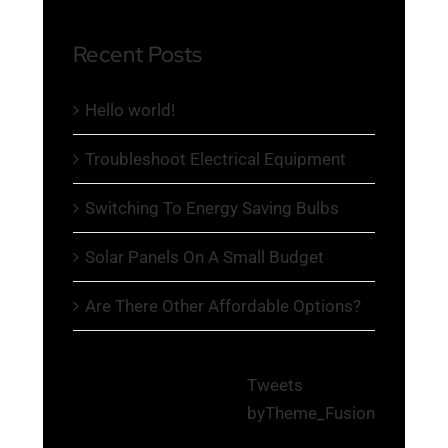
Recent Posts
Hello world!
Troubleshoot Electrical Equipment
Switching To Energy Saving Bulbs
Solar Panels On A Small Budget
Are There Other Affordable Options?
Tweets
byTheme_Fusion